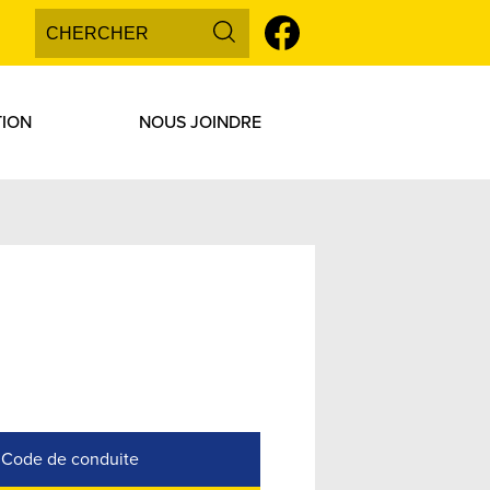
Search
Social
Media
Search
Facebook
-
Jeunes
Header
TION
NOUS JOINDRE
Code de conduite