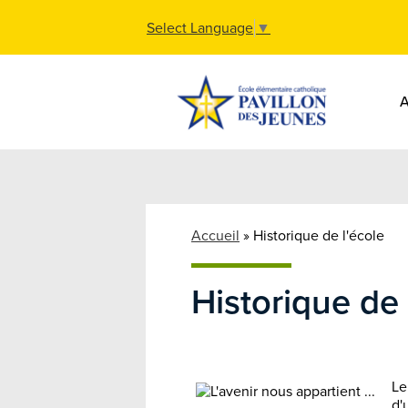
Select Language
▼
Skip
to
main
content
Accueil
»
Historique de l'école
Historique de 
Le
d'