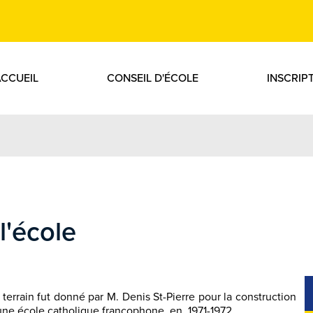
École Pavillon des 
ACCUEIL
CONSEIL D'ÉCOLE
INSCRIP
l'école
 terrain fut donné par M. Denis St-Pierre pour la construction
une école catholique francophone en 1971-1972.