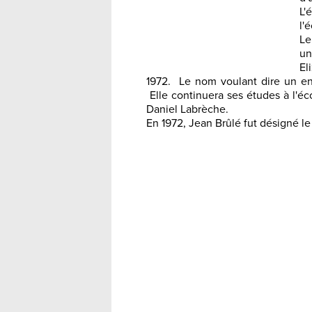
L'
l'
Le
un
El
1972. Le nom voulant dire un en
Elle continuera ses études à l'éc
Daniel Labrèche.
En 1972, Jean Brûlé fut désigné le