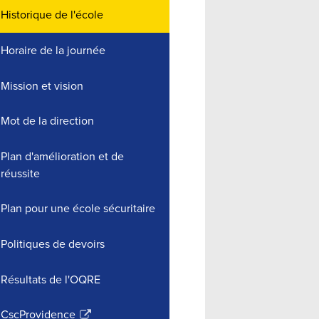
Historique de l'école
Horaire de la journée
Mission et vision
Mot de la direction
Plan d'amélioration et de
réussite
Plan pour une école sécuritaire
Politiques de devoirs
Résultats de l'OQRE
CscProvidence